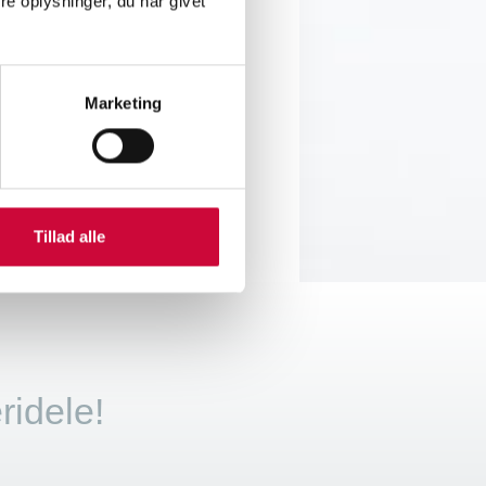
e oplysninger, du har givet
bliks ro!
Marketing
Tillad alle
ridele!