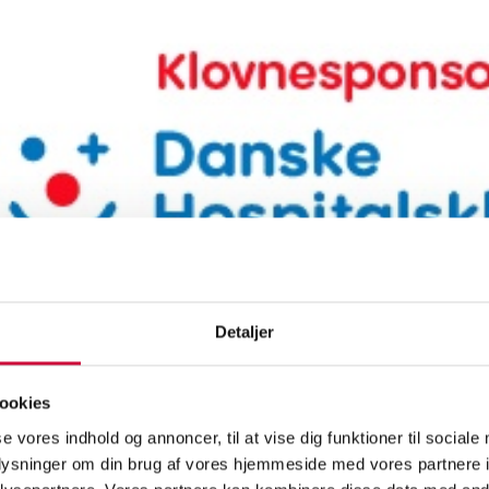
Detaljer
ookies
rholm er stolt klovnesponsor for Danske Hospitalsklovne, der hver e
se vores indhold og annoncer, til at vise dig funktioner til sociale
 leg og livsglæde for børn og unge, når hospitalslivet gør ondt.
oplysninger om din brug af vores hjemmeside med vores partnere i