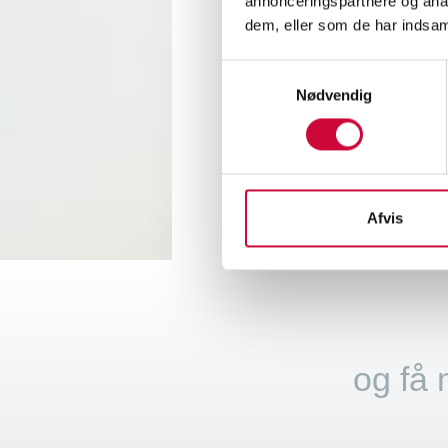
annonceringspartnere og anal
En rød
dem, eller som de har indsaml
Det arb
Samtykkevalg
Nødvendig
Se fle
<
Afvis
og få 