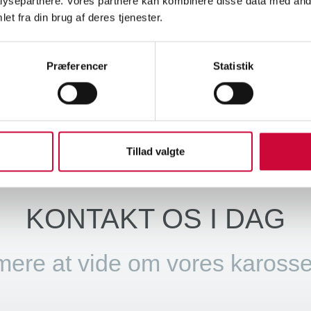
ysepartnere. Vores partnere kan kombinere disse data med andr
 næse kan ikke fjerne sygdom, men den kan give styrke, mod og et øje
et fra din brug af deres tjenester.
ejde er vi glade for at støtte.
Præferencer
Statistik
re nyheder
Tillad valgte
KONTAKT OS I DAG
mere at vide om vores karosse