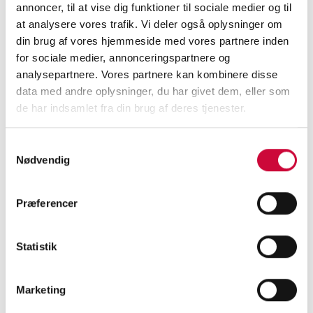
annoncer, til at vise dig funktioner til sociale medier og til
info@klokkerholm.com.
at analysere vores trafik. Vi deler også oplysninger om
din brug af vores hjemmeside med vores partnere inden
Rigtig god sommer!
for sociale medier, annonceringspartnere og
analysepartnere. Vores partnere kan kombinere disse
data med andre oplysninger, du har givet dem, eller som
Se flere nyheder
de har indsamlet fra din brug af deres tjenester.
<
Samtykkevalg
Nødvendig
Præferencer
KONTAKT OS I DAG
Statistik
og få mere at vide om
vores karosseridele!
Marketing