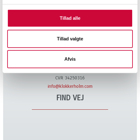
Tillad alle
KONTAKT
Tillad valgte
Klokkerholm Karosseridele A/S
Kløvervej 6
Afvis
9320 Hjallerup
Tel. +45 9828 4444
CVR 34250316
info@klokkerholm.com
FIND VEJ