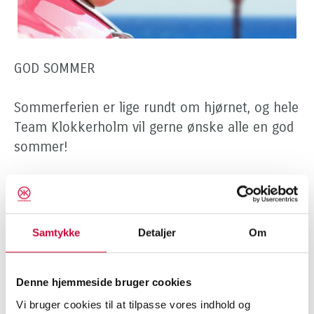
GOD SOMMER
Sommerferien er lige rundt om hjørnet, og hele
Team Klokkerholm vil gerne ønske alle en god
sommer!
Vi holder skiftevis en velfortjent ferie, men
både i produktionen, administrationen og på
lageret er der fortsat fuld aktivitet.
Samtykke
Detaljer
Om
Vi står naturligvis klar til at hjælpe dig mandag
til torsdag kl. 07:30-16:00 og fredag kl. 07:30-
Denne hjemmeside bruger cookies
15:00. Kontakt os på 9828 4444 eller
Vi bruger cookies til at tilpasse vores indhold og