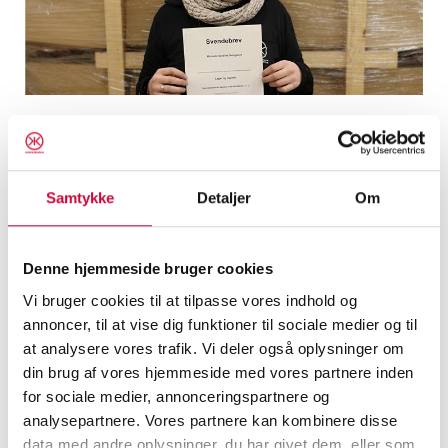
Klokkerholm Karosseridele ønsker stort
tillykke til Michelle, som har bestået lager- og
terminaluddannelsen hos AMU Nordjylland.
Samtykke
Detaljer
Om
Michelle kan nu kalde sig lageroperatør med
Denne hjemmeside bruger cookies
speciale i lager og logistik.
Vi bruger cookies til at tilpasse vores indhold og
annoncer, til at vise dig funktioner til sociale medier og til
Stort tillykke!
at analysere vores trafik. Vi deler også oplysninger om
din brug af vores hjemmeside med vores partnere inden
< Tilbage
for sociale medier, annonceringspartnere og
analysepartnere. Vores partnere kan kombinere disse
data med andre oplysninger, du har givet dem, eller som