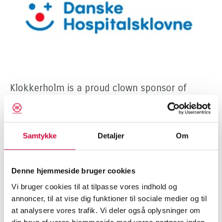
Klokkerholm is a proud clown sponsor of
Danske Hospitalsklovne, who every day bring
comfort and presence, play and joy to children
and young people when hospital life is difficult.
Samtykke
Detaljer
Om
A red nose cannot take illness away, but it can
give strength, courage and a moment of calm.
Denne hjemmeside bruger cookies
Vi bruger cookies til at tilpasse vores indhold og
We are pleased to support this important work.
annoncer, til at vise dig funktioner til sociale medier og til
at analysere vores trafik. Vi deler også oplysninger om