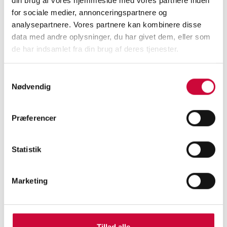
din brug af vores hjemmeside med vores partnere inden
for sociale medier, annonceringspartnere og
More news
analysepartnere. Vores partnere kan kombinere disse
data med andre oplysninger, du har givet dem, eller som
<
de har indsamlet fra din brug af deres tjenester.
Samtykkevalg
Nødvendig
CONTACT US TODAY
Præferencer
and learn more about our
body parts!
Statistik
Marketing
KONTAKT
Tillad alle