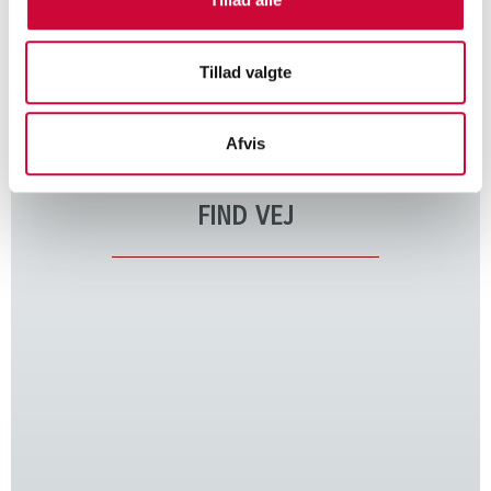
Klokkerholm Karosseridele A/S
Kløvervej 6
Tillad valgte
DK-9320 Hjallerup, Denmark
Tel. +45 9828 4444
Afvis
CVR 34250316
info@klokkerholm.com
FIND VEJ