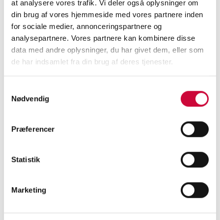
at analysere vores trafik. Vi deler også oplysninger om
din brug af vores hjemmeside med vores partnere inden
See you in Odense!
for sociale medier, annonceringspartnere og
analysepartnere. Vores partnere kan kombinere disse
data med andre oplysninger, du har givet dem, eller som
de har indsamlet fra din brug af deres tjenester.
< Back
Samtykkevalg
Nødvendig
Præferencer
CONTACT US TODAY
and learn more about our
Statistik
body parts!
Marketing