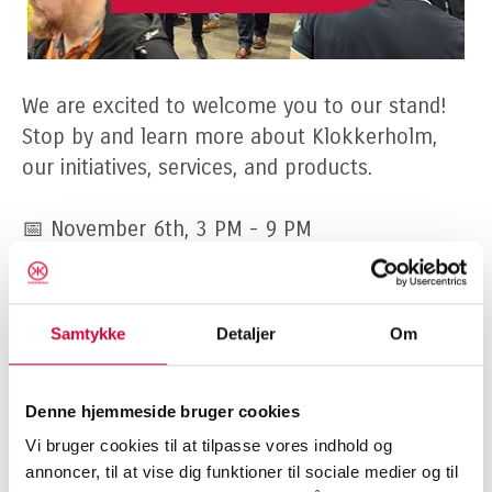
We are excited to welcome you to our stand!
Stop by and learn more about Klokkerholm,
our initiatives, services, and products.
📅 November 6th, 3 PM - 9 PM
📅 November 7th, 1 PM - 9 PM
📍 Odense Congress Center
➡️ Hall C, stand 3314
Samtykke
Detaljer
Om
Our team looks forward to meeting you and
discussing how we can support your business
Denne hjemmeside bruger cookies
with our wide range of aftermarket spare
Vi bruger cookies til at tilpasse vores indhold og
annoncer, til at vise dig funktioner til sociale medier og til
parts, high quality, and fast delivery.