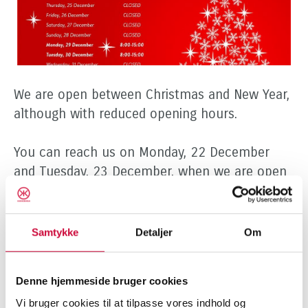
We are open between Christmas and New Year,
although with reduced opening hours.
You can reach us on Monday, 22 December
and Tuesday, 23 December, when we are open
from 7:30 to 16:00.
In addition, we will have reduced opening hours
Samtykke
Detaljer
Om
on Monday, 29 December and Tuesday, 30
December from 8:00 to 15:00.
Denne hjemmeside bruger cookies
Vi bruger cookies til at tilpasse vores indhold og
On Friday, 2 January 2026, we will be closed,