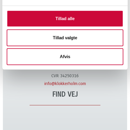
Tillad alle
KONTAKT
Tillad valgte
Klokkerholm Karosseridele A/S
Kløvervej 6
Afvis
DK-9320 Hjallerup, Denmark
Tel. +45 9828 4444
CVR 34250316
info@klokkerholm.com
FIND VEJ