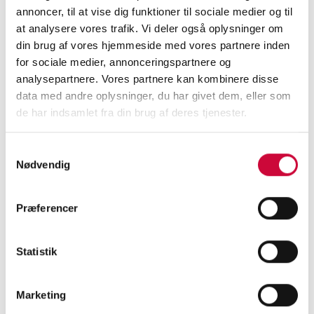
annoncer, til at vise dig funktioner til sociale medier og til
but from Monday, 5 January we will be back to
at analysere vores trafik. Vi deler også oplysninger om
our regular opening hours.
din brug af vores hjemmeside med vores partnere inden
for sociale medier, annonceringspartnere og
Merry Christmas & Happy New Year.
analysepartnere. Vores partnere kan kombinere disse
data med andre oplysninger, du har givet dem, eller som
de har indsamlet fra din brug af deres tjenester.
Samtykkevalg
< Back
Nødvendig
Præferencer
CONTACT US TODAY
Statistik
and learn more about our
Marketing
body parts!