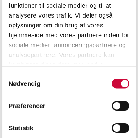
funktioner til sociale medier og til at
and colleagues combined with discussions on
analysere vores trafik. Vi deler også
how we can improve that create value for
Klokkerholm.
oplysninger om din brug af vores
hjemmeside med vores partnere inden for
Thank you for visiting our stand!
sociale medier, annonceringspartnere og
analysepartnere. Vores partnere kan
kombinere disse data med andre
oplysninger, du har givet dem, eller som
Samtykkevalg
< Back
Nødvendig
de har indsamlet fra din brug af deres
tjenester.
Præferencer
CONTACT US TODAY
Statistik
and learn more about our