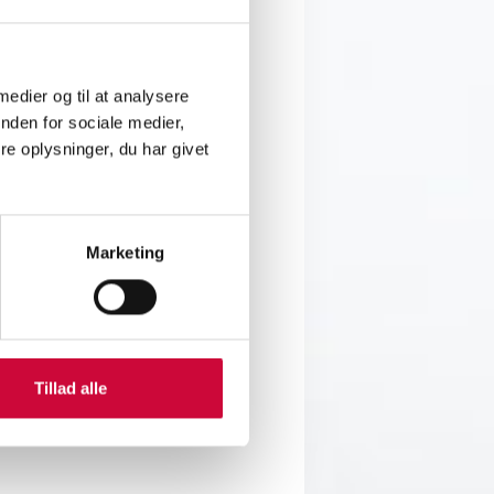
erholm stöttar vi framtidens
 medier og til at analysere
 hantverk och de många
nden for sociale medier,
e oplysninger, du har givet
färger. Under tävlingen ska
– allt bedöms enligt
Marketing
Tillad alle