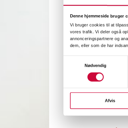
Den hä
Denne hjemmeside bruger c
skickl
Vi bruger cookies til at tilpas
SkillsD
vores trafik. Vi deler også 
möjligh
annonceringspartnere og anal
dem, eller som de har indsaml
Billack
deltag
Samtykkevalg
interna
Nødvendig
I Park
Vi önsk
Afvis
Flere 