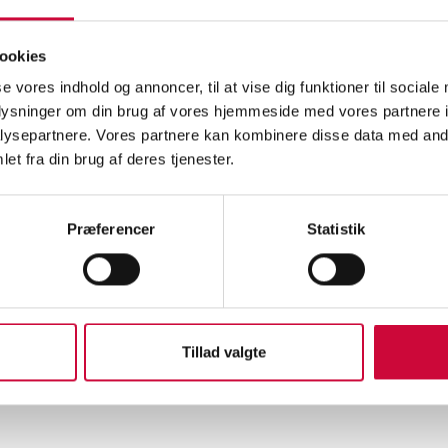
r veckan går SkillsDenmark 2026 av stapeln i Hjørring, och hos Klokk
ookies
iga yrkespersoner inom fordonsbranschen.
se vores indhold og annoncer, til at vise dig funktioner til sociale
enmark är inte bara en tävling – det är också ett firande av talang,
oplysninger om din brug af vores hjemmeside med vores partnere i
eterna inom yrkesutbildningar.
ysepartnere. Vores partnere kan kombinere disse data med andr
et fra din brug af deres tjenester.
eraryrket kräver precision, teknik och ett skarpt öga för detaljer och 
arna bland annat arbeta med plastreparation, spackling och polering 
tionella standarder från WorldSkills.
Præferencer
Statistik
 Vendia kan man uppleva hantverk i toppklass.
ar alla deltagare lycka till i SkillsDenmark!
Tillad valgte
Nyheter