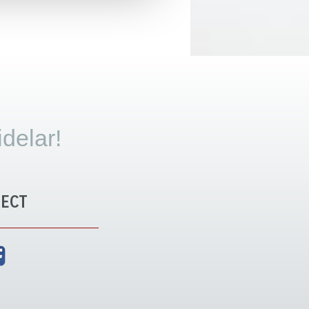
idelar!
ECT