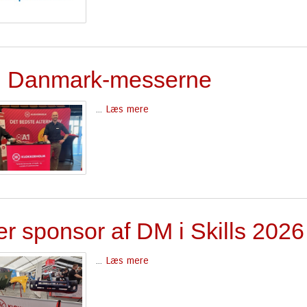
 Danmark-messerne
...
Læs mere
er sponsor af DM i Skills 2026
...
Læs mere