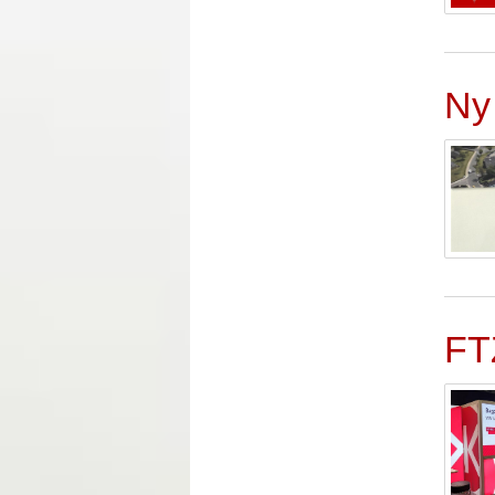
Ny
FT