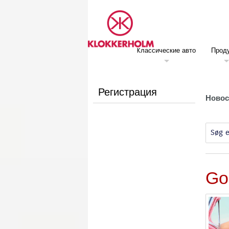
Kлассические авто
Прод
Регистрация
Новос
Søg e
Go