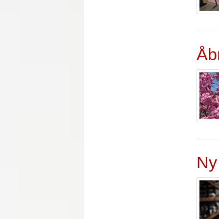
Åb
Ny