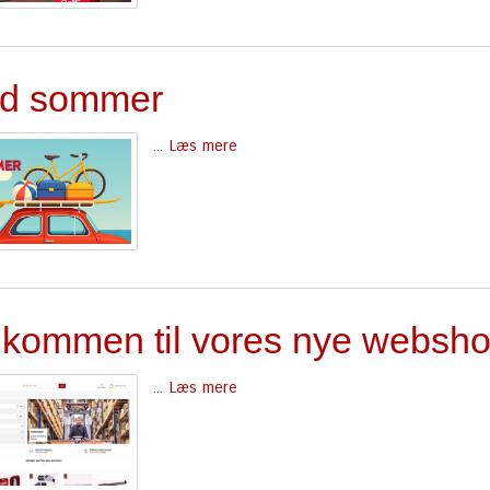
d sommer
...
Læs mere
lkommen til vores nye websh
...
Læs mere