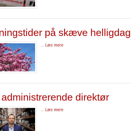
ningstider på skæve helligda
...
Læs mere
 administrerende direktør
...
Læs mere