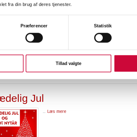
et fra din brug af deres tjenester.
Præferencer
Statistik
lens åbningstider
...
Læs mere
Tillad valgte
ædelig Jul
...
Læs mere