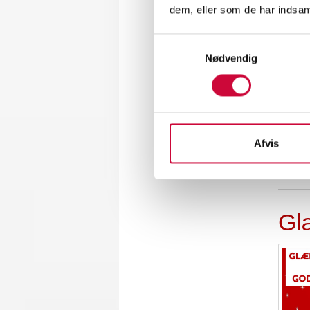
dem, eller som de har indsaml
Samtykkevalg
Nødvendig
Ju
Afvis
Gl