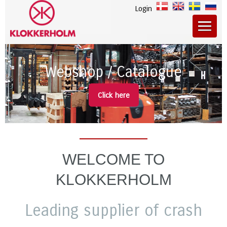
Login
Webshop / Catalogue
Click here
WELCOME TO
KLOKKERHOLM
Leading supplier of crash