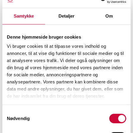
Собственное производство – готовые
сборные (соединенные сваркой) части
Samtykke
Detaljer
Om
из черных металлов
Наши соединенные сваркой стальные
части подвергаются комплексной
Denne hjemmeside bruger cookies
обработке поверхности, что обеспечивает
Vi bruger cookies til at tilpasse vores indhold og
идеальную подготовку для дальнейшей
annoncer, til at vise dig funktioner til sociale medier og til
at analysere vores trafik. Vi deler også oplysninger om
обработки.
din brug af vores hjemmeside med vores partnere inden
for sociale medier, annonceringspartnere og
Что включает в себя обработка
analysepartnere. Vores partnere kan kombinere disse
поверхности наших сборных/соединенных
data med andre oplysninger, du har givet dem, eller som
сваркой частей из черных металлов:
de har indsamlet fra din brug af deres tjenester.
Обезжиривание и циркониевая
пассивация при 35 градусах.
Samtykkevalg
Nødvendig
Промывка - деминерализованная вода
(2-ступенчатая - максимум 300