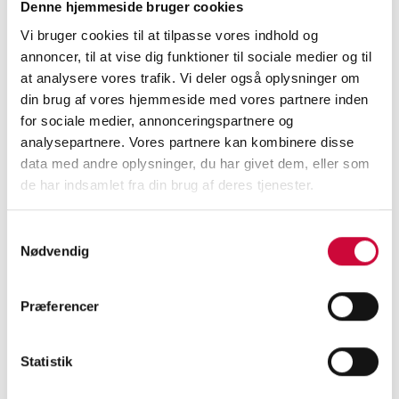
Denne hjemmeside bruger cookies
В Klokkerholm мы постоянно внедряем
Vi bruger cookies til at tilpasse vores indhold og
инициативы по улучшению условий труда
annoncer, til at vise dig funktioner til sociale medier og til
наших работников, в том числе
at analysere vores trafik. Vi deler også oplysninger om
направленные на сокращение количества
din brug af vores hjemmeside med vores partnere inden
ДТП.
for sociale medier, annonceringspartnere og
analysepartnere. Vores partnere kan kombinere disse
data med andre oplysninger, du har givet dem, eller som
Участие в общественной жизни
de har indsamlet fra din brug af deres tjenester.
Klokkerholm активно участвует в жизни
окружающего общества и поддерживает
Samtykkevalg
местные инициативы, в том числе путем
Nødvendig
спонсорства.
Præferencer
Договоры с поставщиками
Мы активно работаем над ответственным
Statistik
управлением цепочкой поставок. Мы
ожидаем от наших поставщиков уважения