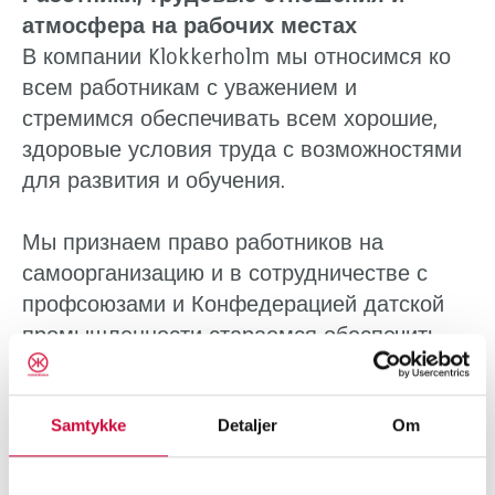
атмосфера на рабочих местах
В компании Klokkerholm мы относимся ко
всем работникам с уважением и
стремимся обеспечивать всем хорошие,
здоровые условия труда с возможностями
для развития и обучения.
Мы признаем право работников на
самоорганизацию и в сотрудничестве с
профсоюзами и Конфедерацией датской
промышленности стараемся обеспечить
наилучшую рабочую среду. Klokkerholm
активно поощряет равенство полов на
Samtykke
Detaljer
Om
рабочих местах и равные возможности
профессионального развития.