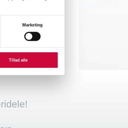
november kl. 13-22.
Marketing
Tillad alle
ridele!