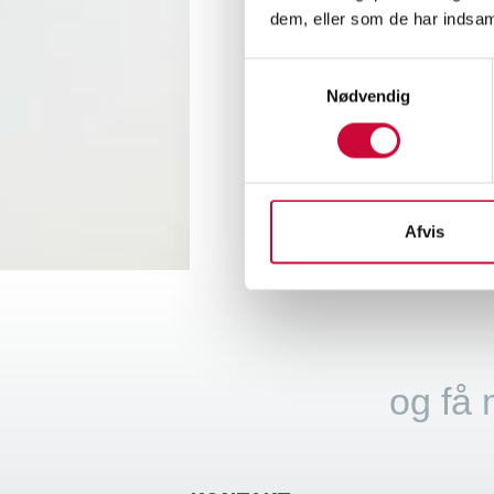
Center
dem, eller som de har indsaml
Samtykkevalg
Du find
Nødvendig
< Tilb
Afvis
og få 