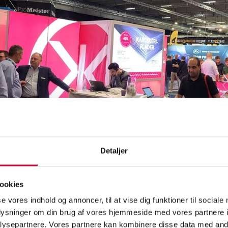
Detaljer
og i morgen deltager Klokkerholm Karosseridele på FTZ-messen, hvor v
ookies
tælle om vores brede sortiment. Besøgende vil have mulighed for at 
kus på netværk, fagsnak, inspiration og ny viden om autobranchen.
se vores indhold og annoncer, til at vise dig funktioner til sociale
oplysninger om din brug af vores hjemmeside med vores partnere i
 frem til at møde både nye og eksisterende kunder på FTZ-messen, d
ysepartnere. Vores partnere kan kombinere disse data med andr