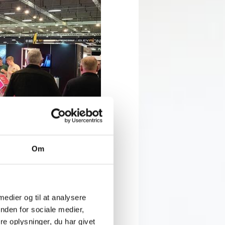
Om
i blandt andet er til stede for
møde os til to spændende dage
 medier og til at analysere
nden for sociale medier,
er afholdes i Odense Congress
e oplysninger, du har givet