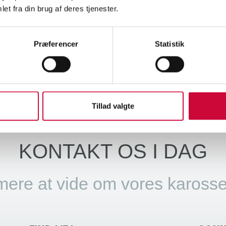
 i dag onsdag den 8. november kl. 15-22 og i morgen torsdag den 9. 
et fra din brug af deres tjenester.
er os på stand nr. 3524 i Hal C.
Præferencer
Statistik
age
Tillad valgte
KONTAKT OS I DAG
mere at vide om vores karosse