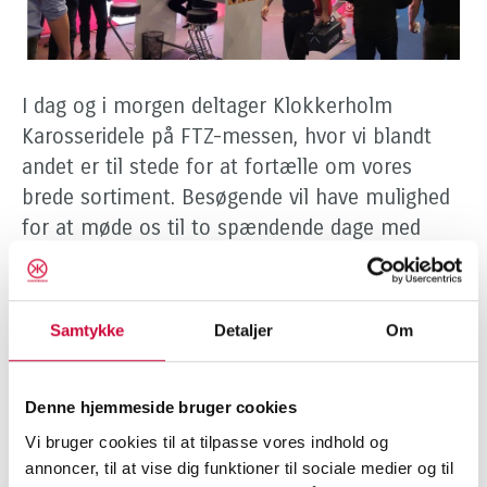
I dag og i morgen deltager Klokkerholm
Karosseridele på FTZ-messen, hvor vi blandt
andet er til stede for at fortælle om vores
brede sortiment. Besøgende vil have mulighed
for at møde os til to spændende dage med
fokus på netværk, fagsnak, inspiration og ny
viden om autobranchen.
Samtykke
Detaljer
Om
Vi ser frem til at møde både nye og
eksisterende kunder på FTZ-messen, der
Denne hjemmeside bruger cookies
afholdes i Odense Congress Center i dag
onsdag den 8. november kl. 15-22 og i morgen
Vi bruger cookies til at tilpasse vores indhold og
annoncer, til at vise dig funktioner til sociale medier og til
torsdag den 9. november kl. 13-22.