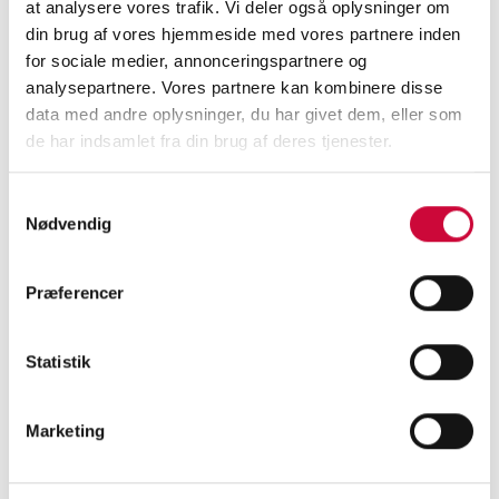
at analysere vores trafik. Vi deler også oplysninger om
din brug af vores hjemmeside med vores partnere inden
Du finder os på stand nr. 3524 i Hal C.
for sociale medier, annonceringspartnere og
analysepartnere. Vores partnere kan kombinere disse
data med andre oplysninger, du har givet dem, eller som
de har indsamlet fra din brug af deres tjenester.
< Tilbage
Samtykkevalg
Nødvendig
Præferencer
KONTAKT OS I DAG
og få mere at vide om
Statistik
vores karosseridele!
Marketing