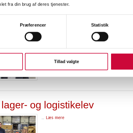
et fra din brug af deres tjenester.
Præferencer
Statistik
 sælger i Sverige
...
Læs mere
Tillad valgte
lager- og logistikelev
...
Læs mere