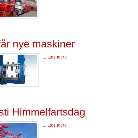
får nye maskiner
...
Læs mere
isti Himmelfartsdag
...
Læs mere