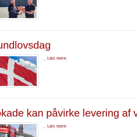
undlovsdag
...
Læs mere
kade kan påvirke levering af 
...
Læs mere