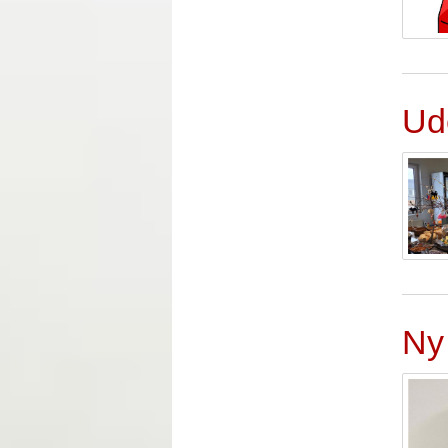
Ud
Ny