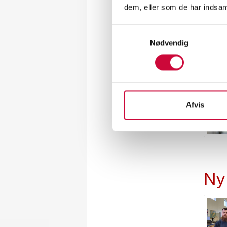
dem, eller som de har indsaml
Samtykkevalg
Nødvendig
Ny
Afvis
Ny 