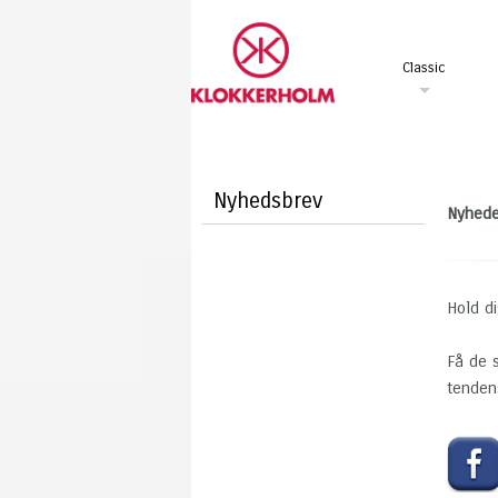
Classic
Nyhedsbrev
Nyhede
Hold d
Få de 
tenden