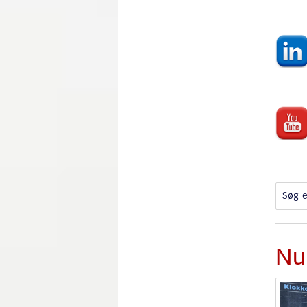
Søg e
Nu