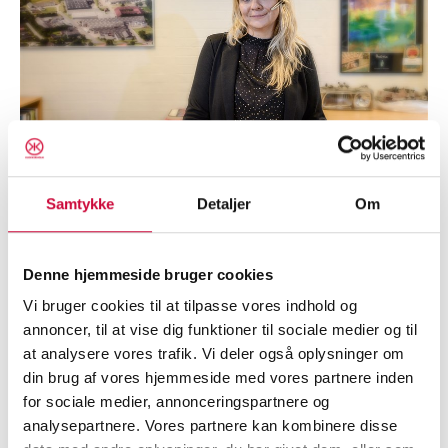
Samtykke
Detaljer
Om
Denne hjemmeside bruger cookies
Klokkerholm Karosseridele A/S
Vi bruger cookies til at tilpasse vores indhold og
Kløvervej 6
annoncer, til at vise dig funktioner til sociale medier og til
DK-9320 Hjallerup
at analysere vores trafik. Vi deler også oplysninger om
din brug af vores hjemmeside med vores partnere inden
Tel. +45 9828 4444
for sociale medier, annonceringspartnere og
E-mail:
info@klokkerholm.com
analysepartnere. Vores partnere kan kombinere disse